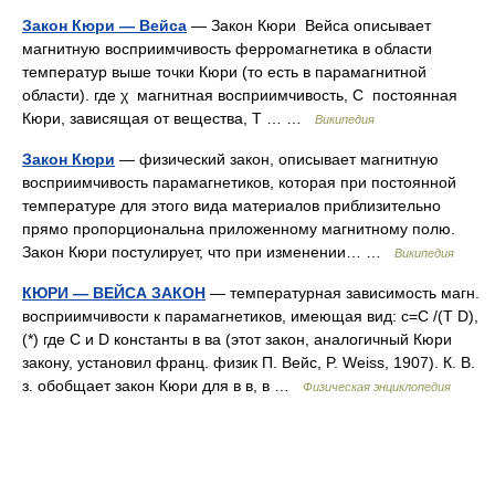
Закон Кюри — Вейса
— Закон Кюри Вейса описывает
магнитную восприимчивость ферромагнетика в области
температур выше точки Кюри (то есть в парамагнитной
области). где χ магнитная восприимчивость, C постоянная
Кюри, зависящая от вещества, T … …
Википедия
Закон Кюри
— физический закон, описывает магнитную
восприимчивость парамагнетиков, которая при постоянной
температуре для этого вида материалов приблизительно
прямо пропорциональна приложенному магнитному полю.
Закон Кюри постулирует, что при изменении… …
Википедия
КЮРИ — ВЕЙСА ЗАКОН
— температурная зависимость магн.
восприимчивости к парамагнетиков, имеющая вид: c=С /(T D),
(*) где С и D константы в ва (этот закон, аналогичный Кюри
закону, установил франц. физик П. Вейс, P. Weiss, 1907). К. В.
з. обобщает закон Кюри для в в, в …
Физическая энциклопедия