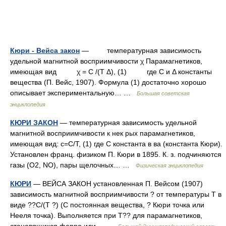
Кюри - Вейса закон
— температурная зависимость
удельной магнитной восприимчивости χ Парамагнетиков,
имеющая вид χ = С /(Т Δ), (1) где C и Δ константы
вещества (П. Вейс, 1907). Формула (1) достаточно хорошо
описывает экспериментальную… …
Большая советская
энциклопедия
КЮРИ ЗАКОН
— температурная зависимость удельной
магнитной восприимчивости к нек рых парамагнетиков,
имеющая вид: c=С/Т, (1) где С константа в ва (константа Кюри).
Установлен франц. физиком П. Кюри в 1895. К. з. подчиняются
газы (O2, NO), пары щелочных… …
Физическая энциклопедия
КЮРИ
— ВЕЙСА ЗАКОН установленная П. Вейсом (1907)
зависимость магнитной восприимчивости ? от температуры Т в
виде ??С/(Т ?) (С постоянная вещества, ? Кюри точка или
Нееля точка). Выполняется при Т?? для парамагнетиков,
становящихся ферро или… …