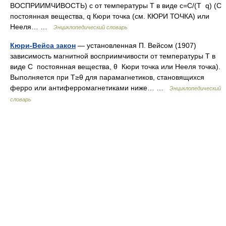
ВОСПРИИМЧИВОСТЬ) c от температуры Т в виде c=С/(Т q) (С
постоянная вещества, q Кюри точка (см. КЮРИ ТОЧКА) или
Нееля… …
Энциклопедический словарь
Кюри-Вейса закон
— установленная П. Вейсом (1907)
зависимость магнитной восприимчивости от температуры Т в
виде С постоянная вещества, θ Кюри точка или Нееля точка).
Выполняется при Т≥θ для парамагнетиков, становящихся
ферро или антиферромагнетиками ниже… …
Энциклопедический
словарь