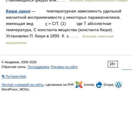
Большой Энциклопедический словарь
Кюри закон
— температурная зависимость удельной
магнитной восприимчивости χ некоторых парамагнетиков,
имеющая вид χ = С/Т, (1) где Т абсолютная
температура, С константа вещества (константа Кюри).
Установлен П. Кюри в 1895. К. з.… …
Большая советская
энциклопедия
© Академик, 2000-2026
18+
Обратная связь:
Техподдержка
,
Реклама на сайте
👣 Путешествия
Экспорт словарей на сайты
, сделанные на PHP,
Joomla,
Drupal,
WordPress, MODx.