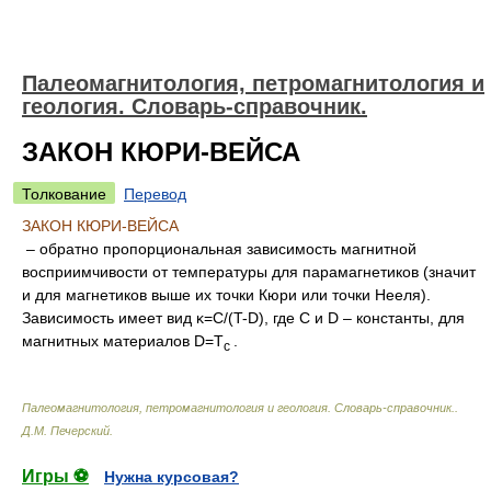
Палеомагнитология, петромагнитология и
геология. Словарь-справочник.
ЗАКОН КЮРИ-ВЕЙСА
Толкование
Перевод
ЗАКОН КЮРИ-ВЕЙСА
– обратно пропорциональная зависимость магнитной
восприимчивости от температуры для парамагнетиков (значит
и для магнетиков выше их точки Кюри или точки Нееля).
Зависимость имеет вид κ=С/(T-D), где С и D – константы, для
магнитных материалов
D
=T
.
c
Палеомагнитология, петромагнитология и геология. Словарь-справочник.
.
Д.М. Печерский
.
Игры ⚽
Нужна курсовая?