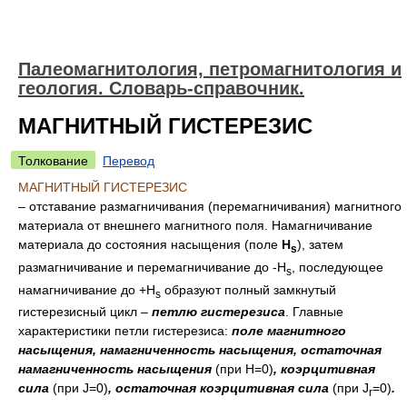
Палеомагнитология, петромагнитология и
геология. Словарь-справочник.
МАГНИТНЫЙ ГИСТЕРЕЗИС
Толкование
Перевод
МАГНИТНЫЙ ГИСТЕРЕЗИС
– отставание размагничивания (перемагничивания) магнитного
материала от внешнего магнитного поля. Намагничивание
материала до состояния насыщения (поле
H
), затем
s
размагничивание и перемагничивание до -H
, последующее
s
намагничивание до +H
образуют полный замкнутый
s
гистерезисный цикл –
петлю гистерезиса
. Главные
характеристики петли гистерезиса:
поле магнитного
насыщения, намагниченность насыщения, остаточная
намагниченность насыщения
(при Н=0)
, коэрцитивная
сила
(при J=0)
, остаточная коэрцитивная сила
(при J
=0)
.
r