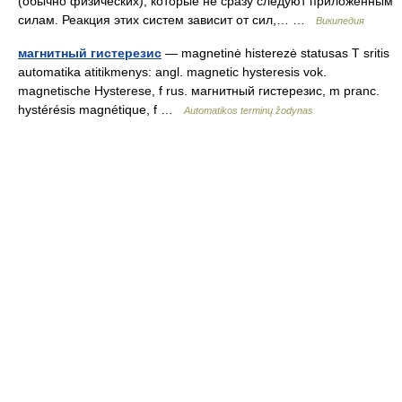
(обычно физических), которые не сразу следуют приложенным
силам. Реакция этих систем зависит от сил,… …
Википедия
магнитный гистерезис
— magnetinė histerezė statusas T sritis
automatika atitikmenys: angl. magnetic hysteresis vok.
magnetische Hysterese, f rus. магнитный гистерезис, m pranc.
hystérésis magnétique, f …
Automatikos terminų žodynas