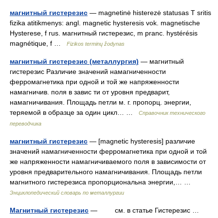
магнитный гистерезис
— magnetinė histerezė statusas T sritis
fizika atitikmenys: angl. magnetic hysteresis vok. magnetische
Hysterese, f rus. магнитный гистерезис, m pranc. hystérésis
magnétique, f …
Fizikos terminų žodynas
магнитный гистерезис (металлургия)
— магнитный
гистерезис Различие значений намагниченности
ферромагнетика при одной и той же напряженности
намагничив. поля в завис ти от уровня предварит,
намагничивания. Площадь петли м. г. пропорц. энергии,
теряемой в образце за один цикл… …
Справочник технического
переводчика
магнитный гистерезис
— [magnetic hysteresis] различие
значений намагниченности ферромагнетика при одной и той
же напряженности намагничиваемого поля в зависимости от
уровня предварительного намагничивания. Площадь петли
магнитного гистерезиса пропорциональна энергии,… …
Энциклопедический словарь по металлургии
Магнитный гистерезис
— см. в статье Гистерезис …