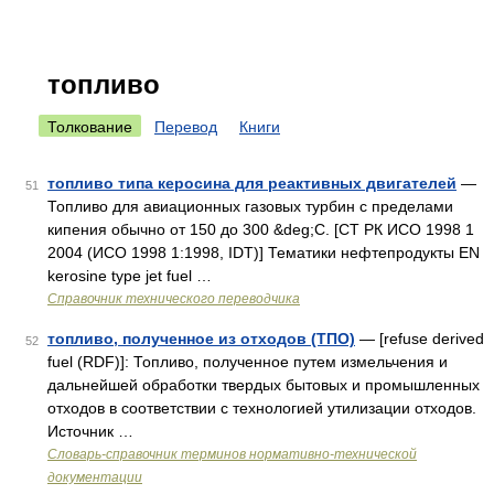
топливо
Толкование
Перевод
Книги
топливо типа керосина для реактивных двигателей
—
51
Топливо для авиационных газовых турбин с пределами
кипения обычно от 150 до 300 &deg;C. [СТ РК ИСО 1998 1
2004 (ИСО 1998 1:1998, IDT)] Тематики нефтепродукты EN
kerosine type jet fuel …
Справочник технического переводчика
топливо, полученное из отходов (ТПО)
— [refuse derived
52
fuel (RDF)]: Топливо, полученное путем измельчения и
дальнейшей обработки твердых бытовых и промышленных
отходов в соответствии с технологией утилизации отходов.
Источник …
Словарь-справочник терминов нормативно-технической
документации