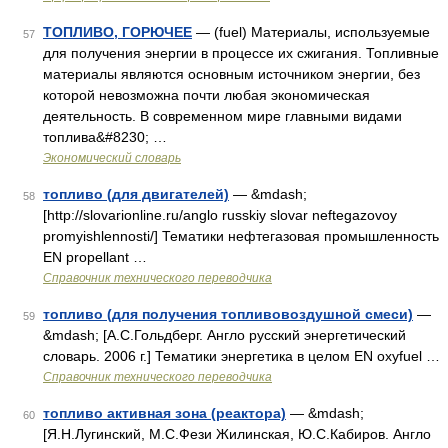
ТОПЛИВО, ГОРЮЧЕЕ
— (fuel) Материалы, используемые
57
для получения энергии в процессе их сжигания. Топливные
материалы являются основным источником энергии, без
которой невозможна почти любая экономическая
деятельность. В современном мире главными видами
топлива&#8230; …
Экономический словарь
топливо (для двигателей)
— &mdash;
58
[http://slovarionline.ru/anglo russkiy slovar neftegazovoy
promyishlennosti/] Тематики нефтегазовая промышленность
EN propellant …
Справочник технического переводчика
топливо (для получения топливовоздушной смеси)
—
59
&mdash; [А.С.Гольдберг. Англо русский энергетический
словарь. 2006 г.] Тематики энергетика в целом EN oxyfuel …
Справочник технического переводчика
топливо активная зона (реактора)
— &mdash;
60
[Я.Н.Лугинский, М.С.Фези Жилинская, Ю.С.Кабиров. Англо