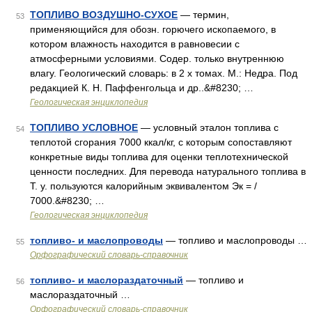
ТОПЛИВО ВОЗДУШНО-СУХОЕ
— термин,
53
применяющийся для обозн. горючего ископаемого, в
котором влажность находится в равновесии с
атмосферными условиями. Содер. только внутреннюю
влагу. Геологический словарь: в 2 х томах. М.: Недра. Под
редакцией К. Н. Паффенгольца и др..&#8230; …
Геологическая энциклопедия
ТОПЛИВО УСЛОВНОЕ
— условный эталон топлива с
54
теплотой сгорания 7000 ккал/кг, с которым сопоставляют
конкретные виды топлива для оценки теплотехнической
ценности последних. Для перевода натурального топлива в
Т. у. пользуются калорийным эквивалентом Эк = /
7000.&#8230; …
Геологическая энциклопедия
топливо- и маслопроводы
— топливо и маслопроводы …
55
Орфографический словарь-справочник
топливо- и маслораздаточный
— топливо и
56
маслораздаточный …
Орфографический словарь-справочник