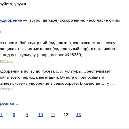
луйста, улучш …
ь удобрение
— (грубо; детское) оскорбление; несогласие с ним
й
а преим. бобовых р ний (сидератов), запахиваемая в почву.
 выращивают в занятых парах (сидеральный пар), в пожнивных н
е под осн. культуру (напр., осенний&#8230; …
словарь
добрений в почву до посева с. х. культуры. Обеспечивает
почти всего периода вегетации. Вместе с припосевным
вляет систему удобрения в севообороте. В качестве О. у …
словарь
дующая
→
7
8
9
10
11
12
13