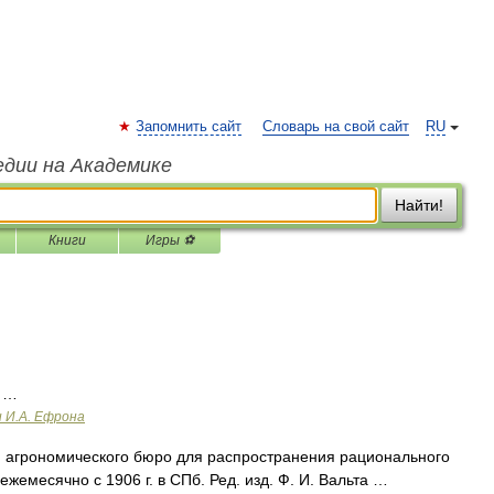
Запомнить сайт
Словарь на свой сайт
RU
едии на Академике
Найти!
Книги
Игры ⚽
 …
и И.А. Ефрона
 агрономического бюро для распространения рационального
ежемесячно с 1906 г. в СПб. Ред. изд. Ф. И. Вальта …