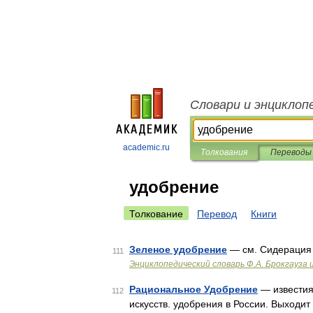
Словари и энциклоп
academic.ru
Толкования
Переводы
удобрение
Толкование
Перевод
Книги
Зеленое удобрение
— см. Сидерация
111
Энциклопедический словарь Ф.А. Брокгауза 
Рациональное Удобрение
— известия
112
искусств. удобрения в России. Выходит 