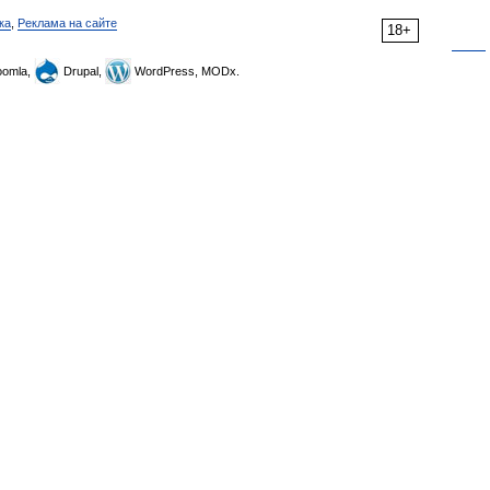
ка
,
Реклама на сайте
18+
omla,
Drupal,
WordPress, MODx.