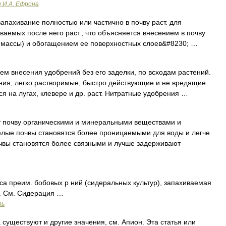
и И.А. Ефрона
апахивание полностью или частично в почву раст. для
ваемых после него раст., что объясняется внесением в почву
й массы) и обогащением ее поверхностных слоев&#8230; …
м внесения удобрений без его заделки, по всходам растений.
ения, легко растворимые, быстро действующие и не вредящие
ся на лугах, клевере и др. раст. Нитратные удобрения …
почву органическими и минеральными веществами и
елые почвы становятся более проницаемыми для воды и легче
очвы становятся более связными и лучше задерживают
а преим. бобовых р ний (сидеральных культур), запахиваемая
ом. См. Сидерация …
рь
существуют и другие значения, см. Апион. Эта статья или