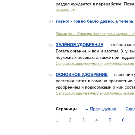
раздел нуждается в переработке. Пожа
Википедия
говно! - говно было давно, а тепер
118
…
Живая речь. Словарь разговорных выражени
ЗЕЛЁНОЕ УДОБРЕНИЕ
— зелёная масс
119
Богата органич. н вом и азотом. 3. у.
поукосных посевах, а также при подсев
Сельско-хозяйственный энциклопедический 
ОСНОВНОЕ УДОБРЕНИЕ
— внесение у
120
растения питат. в вами на протяжении 
удобрением и подкормками р ний соста
Сельско-хозяйственный энциклопедический 
Страницы
←
Предыдущая
Сле
1
2
3
4
5
6