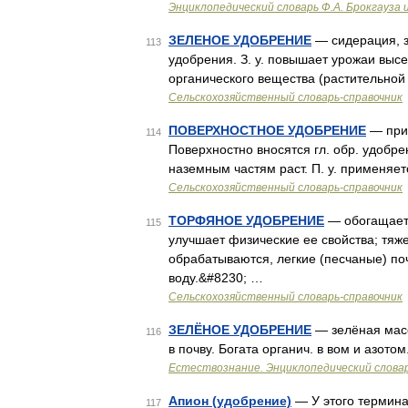
Энциклопедический словарь Ф.А. Брокгауза 
ЗЕЛЕНОЕ УДОБРЕНИЕ
— сидерация, з
113
удобрения. З. у. повышает урожаи высе
органического вещества (растительно
Сельскохозяйственный словарь-справочник
ПОВЕРХНОСТНОЕ УДОБРЕНИЕ
— прие
114
Поверхностно вносятся гл. обр. удобр
наземным частям раст. П. у. применяет
Сельскохозяйственный словарь-справочник
ТОРФЯНОЕ УДОБРЕНИЕ
— обогащает 
115
улучшает физические ее свойства; тяж
обрабатываются, легкие (песчаные) п
воду.&#8230; …
Сельскохозяйственный словарь-справочник
ЗЕЛЁНОЕ УДОБРЕНИЕ
— зелёная масс
116
в почву. Богата органич. в вом и азот
Естествознание. Энциклопедический слова
Апион (удобрение)
— У этого термина 
117