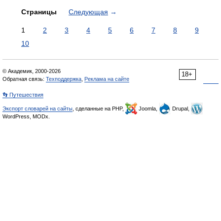
Страницы
Следующая
→
1
2
3
4
5
6
7
8
9
10
© Академик, 2000-2026
18+
Обратная связь:
Техподдержка
,
Реклама на сайте
👣 Путешествия
Экспорт словарей на сайты
, сделанные на PHP,
Joomla,
Drupal,
WordPress, MODx.