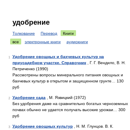
удобрение
Толкование
Перевод
Книги
все
электронные книги
аудиокниги
Удобрение овощных и бахчевых культур на
1
приусадебном участке. Справочник
, Г. Г. Вендило, В. Н.
Петриченко (1990)
Рассмотрены вопросы минерального питания овощных и
бахчевых культур в открытом и защищенном грунте… 130
руб
Удобрение сада
, М. Язвицкий (1972)
2
Без удобрения даже на сравнительно богатых черноземных
почвах обычно не удается получать высокие урожаи… 300
руб
Удобрение овощных культур
, Н. М. Глунцов. В. К.
3