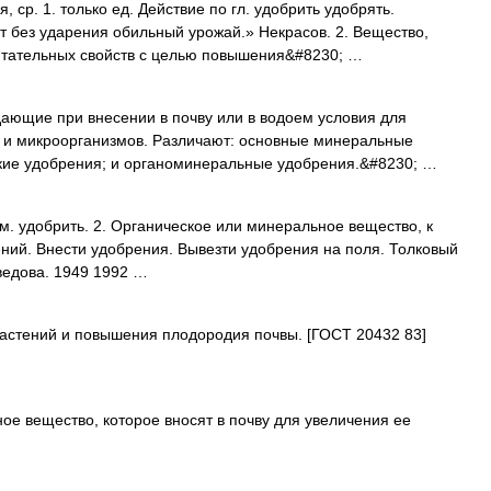
р. 1. только ед. Действие по гл. удобрить удобрять.
 без ударения обильный урожай.» Некрасов. 2. Вещество,
итательных свойств с целью повышения&#8230; …
дающие при внесении в почву или в водоем условия для
й и микроорганизмов. Различают: основные минеральные
кие удобрения; и органоминеральные удобрения.&#8230; …
м. удобрить. 2. Органическое или минеральное вещество, к
ний. Внести удобрения. Вывезти удобрения на поля. Толковый
ведова. 1949 1992 …
астений и повышения плодородия почвы. [ГОСТ 20432 83]
е вещество, которое вносят в почву для увеличения ее