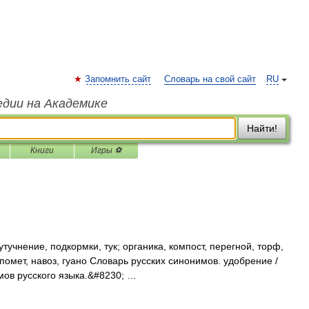
Запомнить сайт
Словарь на свой сайт
RU
едии на Академике
Найти!
Книги
Игры ⚽
тучнение, подкормки, тук; органика, компост, перегной, торф,
помет, навоз, гуано Словарь русских синонимов. удобрение /
мов русского языка.&#8230; …