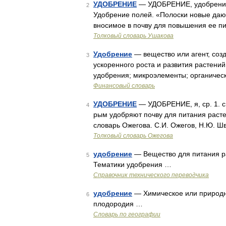
УДОБРЕНИЕ
— УДОБРЕНИЕ, удобрения, с
2
Удобрение полей. «Полоски новые дают
вносимое в почву для повышения ее п
Толковый словарь Ушакова
Удобрение
— вещество или агент, соз
3
ускоренного роста и развития растени
удобрения; микроэлементы; органичес
Финансовый словарь
УДОБРЕНИЕ
— УДОБРЕНИЕ, я, ср. 1. с
4
рым удобряют почву для питания расте
словарь Ожегова. С.И. Ожегов, Н.Ю. Ш
Толковый словарь Ожегова
удобрение
— Вещество для питания р
5
Тематики удобрения …
Справочник технического переводчика
удобрение
— Химическое или природно
6
плодородия …
Словарь по географии