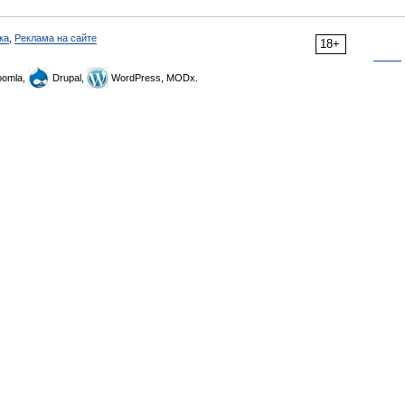
ка
,
Реклама на сайте
18+
omla,
Drupal,
WordPress, MODx.