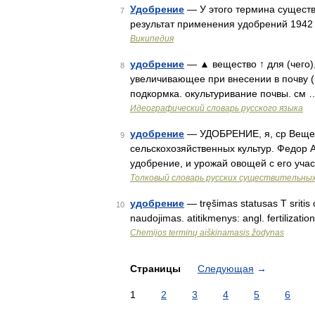
Удобрение
— У этого термина существу
7
результат применения удобрений 1942
Википедия
удобрение
— ▲ вещество ↑ для (чего)
8
увеличивающее при внесении в почву (
подкормка. окультуривание почвы. см 
Идеографический словарь русского языка
удобрение
— УДОБРЕНИЕ, я, ср Вещес
9
сельскохозяйственных культур. Федор 
удобрение, и урожай овощей с его уча
Толковый словарь русских существительны
удобрение
— tręšimas statusas T sritis 
10
naudojimas. atitikmenys: angl. fertiliza
Chemijos terminų aiškinamasis žodynas
Страницы
Следующая
→
1
2
3
4
5
6