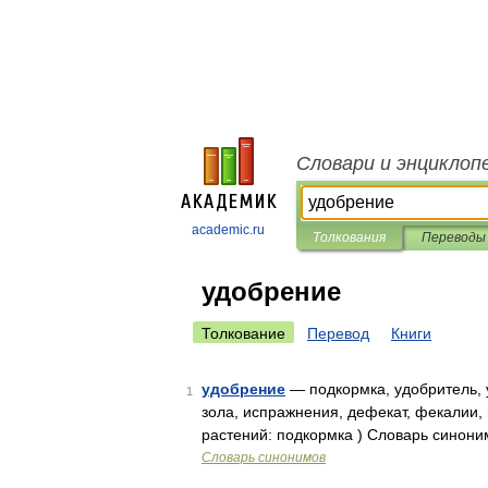
Словари и энциклоп
academic.ru
Толкования
Переводы
удобрение
Толкование
Перевод
Книги
удобрение
— подкормка, удобритель, у
1
зола, испражнения, дефекат, фекалии, 
растений: подкормка ) Словарь синони
Словарь синонимов