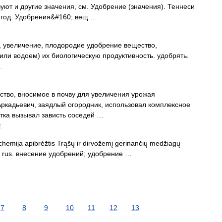
ют и другие значения, см. Удобрение (значения). Теннеси
 год. Удобрения&#160; вещ …
, увеличение, плодородие удобрение вещество,
или водоем) их биологическую продуктивность. удобрять.
…
тво, вносимое в почву для увеличения урожая
Аркадьевич, заядлый огородник, использовал комплексное
стка вызывал зависть соседей …
х
chemija apibrėžtis Trąšų ir dirvožemį gerinančių medžiagų
tion rus. внесение удобрений; удобрение …
7
8
9
10
11
12
13