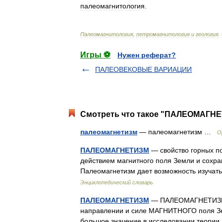
палеомагнитология
.
Палеомагнитология
,
петромагнитология
и
геология
.
Игры ⚽
Нужен реферат?
ПАЛЕОВЕКОВЫЕ ВАРИАЦИИ
Смотреть что такое "ПАЛЕОМАГНЕТ
палеомагнетизм
— палеомагнетизм …
О
ПАЛЕОМАГНЕТИЗМ
— свойство горных п
действием магнитного поля Земли и сохр
Палеомагнетизм дает возможность изуча
Энциклопедический словарь
ПАЛЕОМАГНЕТИЗМ
— ПАЛЕОМАГНЕТИЗМ, 
направлении и силе МАГНИТНОГО поля Зем
большое значение в исследовании теор