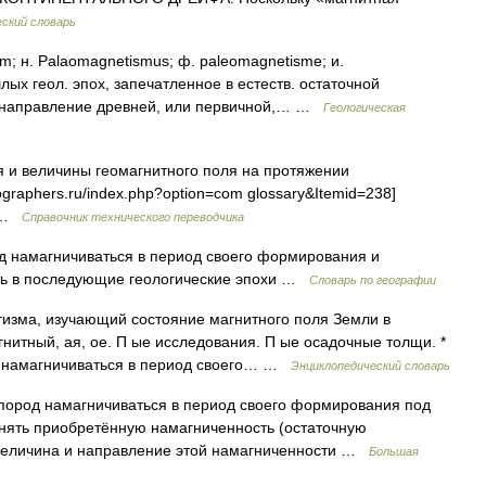
ский словарь
н. Palaomagnetismus; ф. paleomagnetisme; и.
ых геол. эпох, запечатленное в естеств. остаточной
и направление древней, или первичной,… …
Геологическая
 и величины геомагнитного поля на протяжении
ographers.ru/index.php?option=com glossary&Itemid=238]
s …
Справочник технического переводчика
д намагничиваться в период своего формирования и
ть в последующие геологические эпохи …
Словарь по географии
тизма, изучающий состояние магнитного поля Земли в
нитный, ая, ое. П ые исследования. П ые осадочные толщи. *
од намагничиваться в период своего… …
Энциклопедический словарь
од намагничиваться в период своего формирования под
анять приобретённую намагниченность (остаточную
 Величина и направление этой намагниченности …
Большая