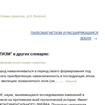
Словарь
-
справочник
.
.
Д
.
М
.
Печерский
.
ПАЛЕОМАГНЕТИЗМ И РАСШИРЯЮЩАЯСЯ
ЗЕМЛЯ
ИЗМ" в других словарях:
рфографический словарь-справочник
ород намагничиваться в период своего формирования под
анять приобретенную намагниченность в последующие эпохи.
ть эволюцию геомагнитного поля (см.… …
Большой
наука, занимающаяся исследованием изменений в
ли на протяжении всей геологической истории. Имеет
ии КОНТИНЕНТАЛЬНОГО ДРЕЙФА. Поскольку «магнитная