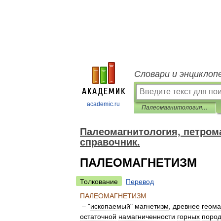
Словари и энциклоп
academic.ru
Палеомагнитология, петромагнитология и геология. Словарь-справочник.
Палеомагнитология, петрома
справочник.
ПАЛЕОМАГНЕТИЗМ
Толкование
Перевод
ПАЛЕОМАГНЕТИЗМ
– "
ископаемый
"
магнетизм
,
древнее
геома
остаточной
намагниченности
горных
поро