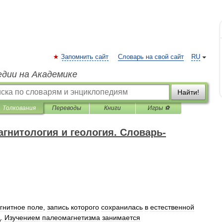
Запомнить сайт
Словарь на свой сайт
RU
едии на Академике
Найти!
Толкования
Переводы
Книги
Игры ⚽
гнитология и геология. Словарь-
гнитное
поле
,
запись
которого
сохранилась
в
естественной
д
.
Изучением
палеомагнетизма
занимается