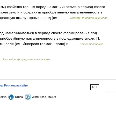
изм) свойство горных пород намагничиваться в период своего
поля земли и сохранять приобретенную намагниченность в
озрастную шкалу горных пород (см.… …
Словарь иностранных слов
од намагничиваться в период своего формирования под
приобретённую намагниченность в последующие эпохи. П.
гн. поля (см. Инверсия геомагн. поля) и… …
Естествознание.
 …
Русский орфографический словарь
ка
,
Реклама на сайте
18+
omla,
Drupal,
WordPress, MODx.