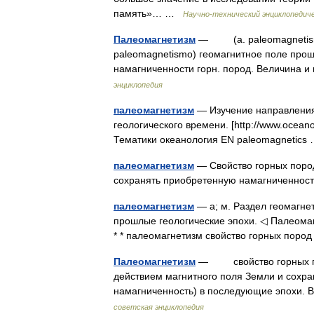
память»… …
Научно-технический энциклопедиче
Палеомагнетизм
— (a. paleomagnetism; 
paleomagnetismo) геомагнитное поле прошл
намагниченности горн. пород. Bеличина 
энциклопедия
палеомагнетизм
— Изучение направления
геологического времени. [http://www.ocean
Тематики океанология EN paleomagnetic
палеомагнетизм
— Свойство горных поро
сохранять приобретенную намагниченнос
палеомагнетизм
— а; м. Раздел геомагне
прошлые геологические эпохи. ◁ Палеомаг
* * палеомагнетизм свойство горных пор
Палеомагнетизм
— свойство горных пор
действием магнитного поля Земли и сохр
намагниченность) в последующие эпохи.
советская энциклопедия