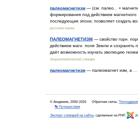
палеомагнетизм
— (см. палео... + магнет
формирования под действием магнитного 
последующие эпохи; позволяет создать в
русского языка
ПАЛЕОМАГНЕТИЗМ
— свойство горн. пор
действием магн. поля Земли и сохранять 
даёт возможность изучать эволюцию геома
Энциклопедический словарь
палеомагнетизм
— палеомагнет изм, а
© Академик, 2000-2026
Обратная связь:
Техподдерж
👣 Путешествия
Экспорт словарей на сайты
, сделанные на PHP,
Jo